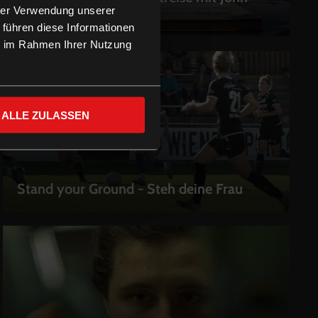
hrer Verwendung unserer
Heartfield
LEIHEN
 führen diese Informationen
ie im Rahmen Ihrer Nutzung
ALLE ZULASSEN
Stand your Ground - Steh deine Frau
LEIHEN