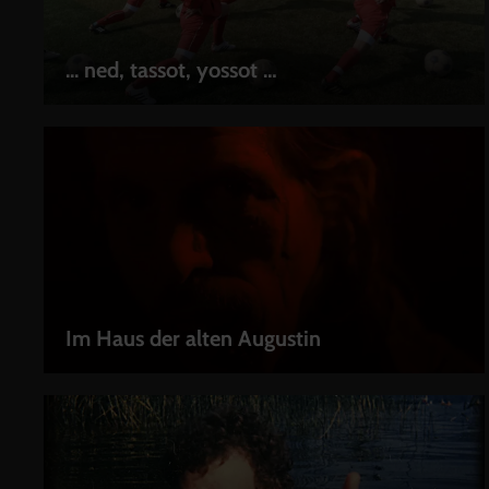
... ned, tassot, yossot …
LEIHEN
Im Haus der alten Augustin
LEIHEN