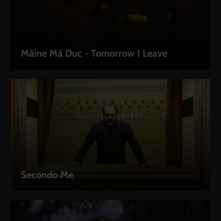
Mâine Mă Duc - Tomorrow I Leave
LEIHEN
Secondo Me
LEIHEN