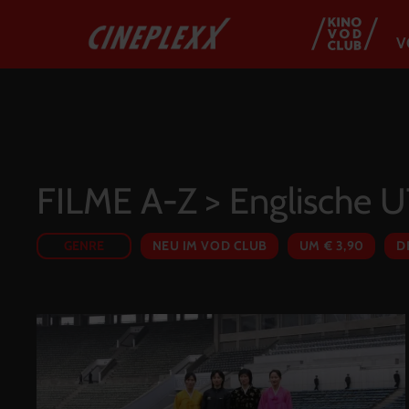
V
FILME A-Z
> Englische 
GENRE
NEU IM VOD CLUB
UM € 3,90
D