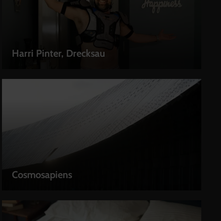
Harri Pinter, Drecksau
LEIHEN
Cosmosapiens
LEIHEN