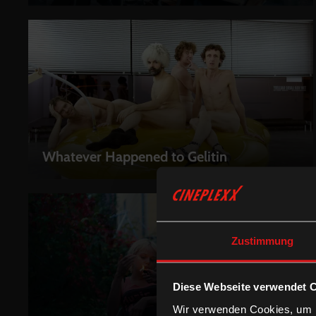
Whatever Happened to Gelitin
LEIHEN
Zustimmung
Diese Webseite verwendet 
Wir verwenden Cookies, um I