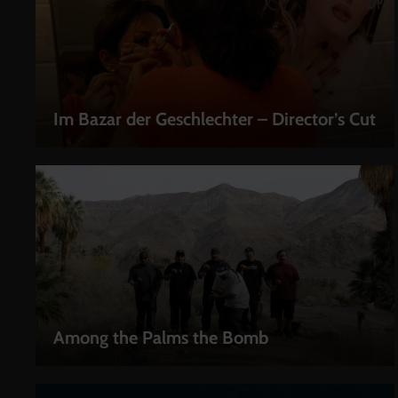
Im Bazar der Geschlechter – Director’s Cut
LEIHEN
Among the Palms the Bomb
LEIHEN