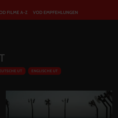
OD FILME A-Z
VOD EMPFEHLUNGEN
VOD Filme A-Z
VOD Empfehlungen
UT
So geht’s
EUTSCHE UT
ENGLISCHE UT
Filmpakete
Gutscheine
Account
Warenkorb
Suche