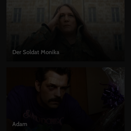
Der Soldat Monika
LEIHEN
Adam
LEIHEN