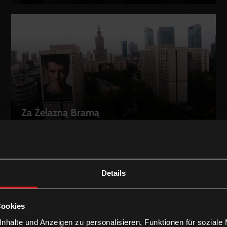
Za Żelazną Bramą
LEIHEN
Details
Cookies
nhalte und Anzeigen zu personalisieren, Funktionen für soziale