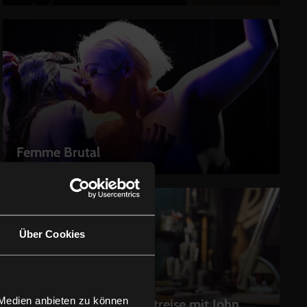
Femme Brutal
LEIHEN
Über Cookies
 Medien anbieten zu können
Johnny & Me – Eine Zeitreise mit John