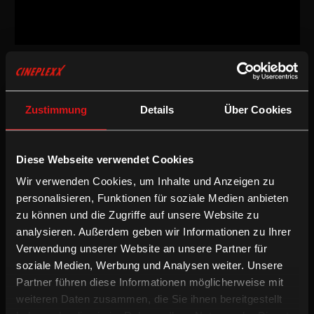
Drama
/
2022
/
118min
IT
Regie:
Mario Martone
Zustimmung
Details
Über Cookies
Drehbuch:
Mario Martone, Ippolita Di Majo
Kamera:
Paolo Carnera
Schnitt:
Jacopo Quadri
Diese Webseite verwendet Cookies
Besetzung:
Pierfrancesco Favino, Francesco Di Leva, Tommaso
Ragno, Aurora Quattrocchi, Sofia Essaïdi, Nello Mascia
Wir verwenden Cookies, um Inhalte und Anzeigen zu
personalisieren, Funktionen für soziale Medien anbieten
Inkludierte Sprachfassungen:
zu können und die Zugriffe auf unsere Website zu
Italienische OV mit deUT
analysieren. Außerdem geben wir Informationen zu Ihrer
Italienische OV mit enUT
Verwendung unserer Website an unsere Partner für
soziale Medien, Werbung und Analysen weiter. Unsere
/
/
/
Deutsche UT
Drama
Englische UT
International
Partner führen diese Informationen möglicherweise mit
weiteren Daten zusammen, die Sie ihnen bereitgestellt
Nach 40 Jahren kehrt Felice in seine Heimatstadt Neapel zurück,