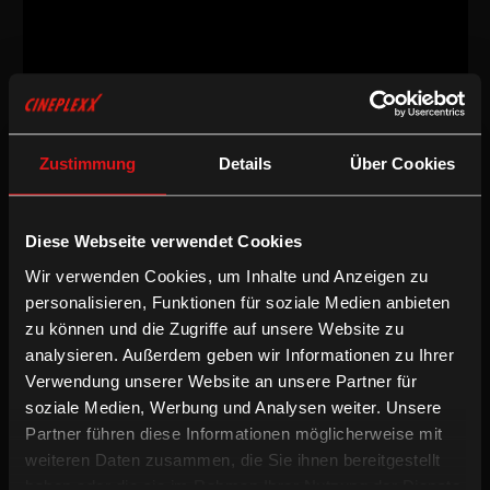
Dokumentarfilm
/
2018
/
101min
Zustimmung
Details
Über Cookies
AT / KR / SVN / SRB
Regie:
Zelimir Zilnik
Drehbuch:
Zelimir Zilnik
Diese Webseite verwendet Cookies
Kamera:
Peter Roehsler
Wir verwenden Cookies, um Inhalte und Anzeigen zu
Schnitt:
Vuk Vukmirovic
Besetzung:
Peter Roehsler, Miha Cernec, Nenad Puhovski, Vanja
personalisieren, Funktionen für soziale Medien anbieten
Craniac
zu können und die Zugriffe auf unsere Website zu
Sprache & Untertitel:
Mehrsprachige OV mit partiellen enUT
analysieren. Außerdem geben wir Informationen zu Ihrer
Verwendung unserer Website an unsere Partner für
/
Dokumentarfilm
Englische UT
soziale Medien, Werbung und Analysen weiter. Unsere
Partner führen diese Informationen möglicherweise mit
Dezember 2016, eine Kundgebung vor dem Parlament in Wien.
weiteren Daten zusammen, die Sie ihnen bereitgestellt
Zwei Männer kommen am Rande der Menschentraube
haben oder die sie im Rahmen Ihrer Nutzung der Dienste