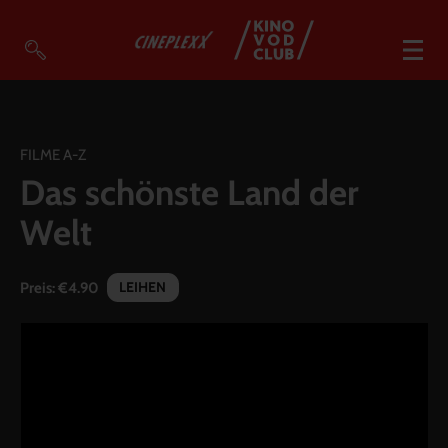
VOD Filme A-Z
VOD Empfehlungen
FILME A-Z
Das schönste Land der
So geht’s
Welt
Filmpakete
Gutscheine
LEIHEN
Preis:
€4.90
Account
Warenkorb
Suche