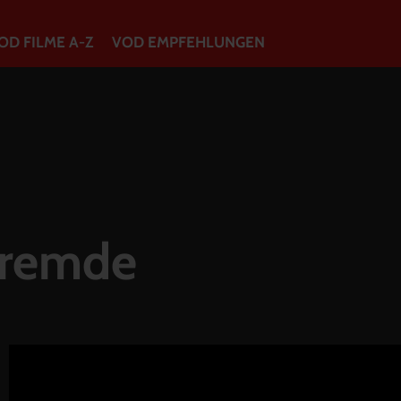
OD FILME A-Z
VOD EMPFEHLUNGEN
VOD Filme A-Z
VOD Empfehlungen
So geht’s
Fremde
Filmpakete
Gutscheine
Account
Warenkorb
Suche