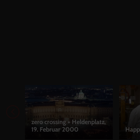
zero crossing + Heldenplatz,
19. Februar 2000
Happ
LEIHEN
LEIH