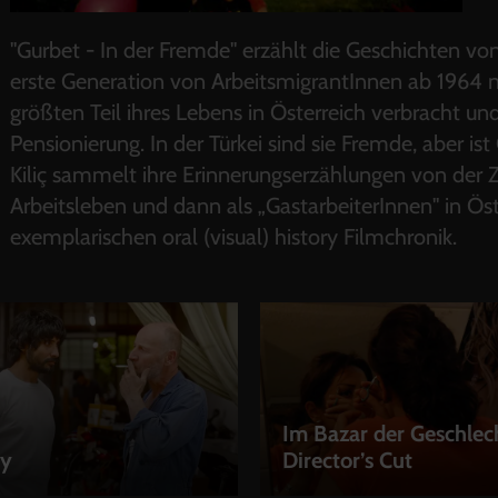
"Gurbet - In der Fremde" erzählt die Geschichten vo
erste Generation von ArbeitsmigrantInnen ab 1964 
größten Teil ihres Lebens in Österreich verbracht und
Pensionierung. In der Türkei sind sie Fremde, aber i
Kiliç sammelt ihre Erinnerungserzählungen von der Z
Arbeitsleben und dann als „GastarbeiterInnen" in Öst
exemplarischen oral (visual) history Filmchronik.
Im Bazar der Geschlec
y
Director’s Cut
EN
LEIHEN