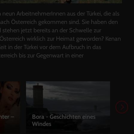
n neun ArbeitnehmerInnen aus der Türkei, die als
nach Österreich gekommen sind. Sie haben den
 stehen jetzt bereits an der Schwelle zur
st Österreich wirklich zur Heimat geworden? Kenan
eit in der Türkei vor dem Aufbruch in das
erreich bis zur Gegenwart in einer
hter –
Bora - Geschichten eines
Windes
The 
LEIHEN
LEI