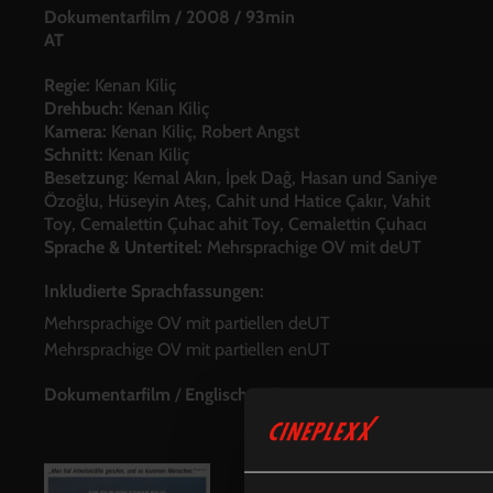
Dokumentarfilm
/
2008
/
93min
AT
Regie:
Kenan Kiliç
Drehbuch:
Kenan Kiliç
Kamera:
Kenan Kiliç, Robert Angst
Schnitt:
Kenan Kiliç
Besetzung:
Kemal Akın, İpek Daĝ, Hasan und Saniye
Özoĝlu, Hüseyin Ateş, Cahit und Hatice Çakır, Vahit
Toy, Cemalettin Çuhac ahit Toy, Cemalettin Çuhacı
Sprache & Untertitel:
Mehrsprachige OV mit deUT
Inkludierte Sprachfassungen:
Mehrsprachige OV mit partiellen deUT
Mehrsprachige OV mit partiellen enUT
Dokumentarfilm
/
Englische UT