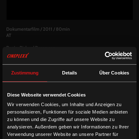
Dokumentarfilm
/
2011
/
80min
AT
Regie:
Richard Rossmann
Drehbuch:
Richard Rossmann
Kamera:
Richard Rossmann
Schnitt:
Richard Rossmann
Besetzung:
Maria Bichler, Johann Handl, Maresa Handl, Thresl
Zustimmung
Details
Über Cookies
Handl, Gunther Gillian, Peter Appiano, Martin Brambach, Antje
Charlotte Sieglin, Julie Bräuning, Ariella Hirshfeld, Verena
Mundhenke, Mark Zak, Nico Bartholy
Diese Webseite verwendet Cookies
Inkludierte Sprachfassungen:
Wir verwenden Cookies, um Inhalte und Anzeigen zu
personalisieren, Funktionen für soziale Medien anbieten
Deutsche OV
zu können und die Zugriffe auf unsere Website zu
Deutsche OV mit enUT
analysieren. Außerdem geben wir Informationen zu Ihrer
/
Dokumentarfilm
Englische UT
Verwendung unserer Website an unsere Partner für