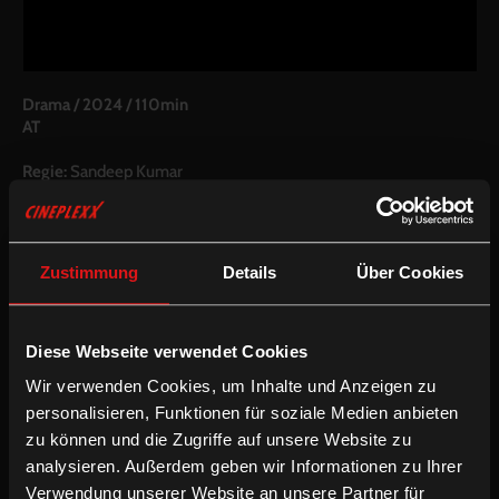
Drama
/
2024
/
110min
AT
Regie:
Sandeep Kumar
Drehbuch:
Sandeep Kumar
Kamera:
Christian Haake, Tobias Wutschek, Sophie Schaller
Schnitt:
Claudia Linzer
Besetzung:
Sahidur Rahaman, Lilian Klebow, Roland Düringer,
Zustimmung
Details
Über Cookies
Shirin Grace, Adam Sandhu, Gisela Salcher, Robert Ritter,
Manfred Fuchs, Christian Schiesser Hans Sandhu, Katrin Butt
Inkludierte Sprachfassungen:
Diese Webseite verwendet Cookies
Mehrsprachige OV mit partiellen deUT
Wir verwenden Cookies, um Inhalte und Anzeigen zu
Mehrsprachige OV mit partiellen enUT
personalisieren, Funktionen für soziale Medien anbieten
zu können und die Zugriffe auf unsere Website zu
/
/
/
Drama
Englische UT
Neu im VOD CLUB
Österreichischer
analysieren. Außerdem geben wir Informationen zu Ihrer
Filmpreis 2026
Verwendung unserer Website an unsere Partner für