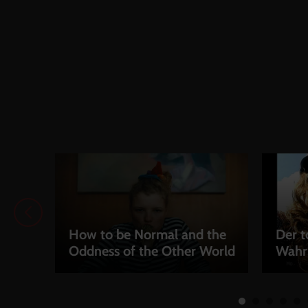
How to be Normal and the
Der t
Oddness of the Other World
Wahr
LEIHEN