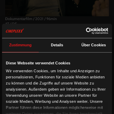
Dokumentarfilm
/
2021
/
96min
AT / DE
Regie:
Hans Broich
Kamera:
Felix Leitner
Schnitt:
Felix Leitner
Zustimmung
Details
Über Cookies
Besetzung:
Volker Spengler, Margarita Broich, René Pollesch,
Martin Wuttke, Susanne Sachsse, Marc Siegel, Vaginal Davis, Inga
Busch, Anna Heesen, u.a.
Diese Webseite verwendet Cookies
Inkludierte Sprachfassungen:
Wir verwenden Cookies, um Inhalte und Anzeigen zu
Mehrsprachige OV
personalisieren, Funktionen für soziale Medien anbieten
Mehrsprachige OV mit enUT
zu können und die Zugriffe auf unsere Website zu
analysieren. Außerdem geben wir Informationen zu Ihrer
/
Dokumentarfilm
Englische UT
Verwendung unserer Website an unsere Partner für
soziale Medien, Werbung und Analysen weiter. Unsere
Partner führen diese Informationen möglicherweise mit
Ein ganzes Lokal spricht über Volker Spengler – der Film
HIGHFALUTIN formuliert diese kleine Utopie. Der Schauspieler
weiteren Daten zusammen, die Sie ihnen bereitgestellt