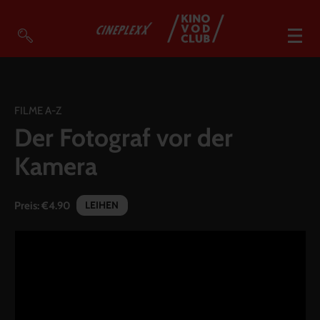
VOD Filme A-Z
VOD Empfehlungen
FILME A-Z
Der Fotograf vor der
So geht’s
Kamera
Filmpakete
Gutscheine
LEIHEN
Preis:
€4.90
Account
Warenkorb
Suche