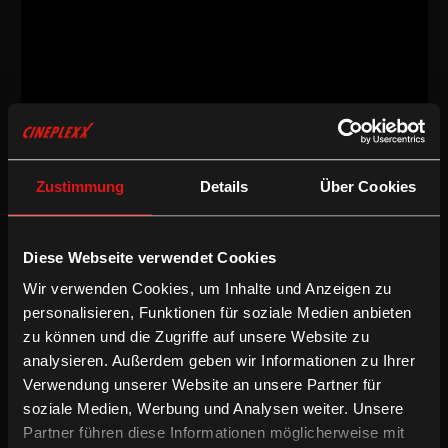
Dokumentarfilm
/
2014
/
66min
AT
Zustimmung
Details
Über Cookies
Regie:
Tizza Covi & Rainer Frimmel
Drehbuch:
Tizza Covi & Rainer Frimmel
Kamera:
Rainer Frimmel
Schnitt:
Emily Artmann
Diese Webseite verwendet Cookies
Wir verwenden Cookies, um Inhalte und Anzeigen zu
Inkludierte Sprachfassungen:
personalisieren, Funktionen für soziale Medien anbieten
Mehrsprachige OV mit partiellen deUT
zu können und die Zugriffe auf unsere Website zu
Mehrsprachige OV mit enUT
analysieren. Außerdem geben wir Informationen zu Ihrer
Verwendung unserer Website an unsere Partner für
/
Dokumentarfilm
Englische UT
soziale Medien, Werbung und Analysen weiter. Unsere
Partner führen diese Informationen möglicherweise mit
Erich Lessing hat mit seinen Bildern Zeitgeschichte geschrieben.