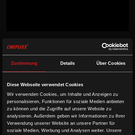
Dokumentarfilm
/
2016
/
82min
Empfohlen ab 18 Jahren
AT
Zustimmung
Details
Über Cookies
Regie:
Angela Christlieb
Drehbuch:
Angela Christlieb
Schnitt:
Angela Christlieb
Besetzung:
Agnes Husslein-Arco, Tom Sachs, Liam Gillick,
Diese Webseite verwendet Cookies
Christian Meyer, Salvatore Viviano, John Waters
Wir verwenden Cookies, um Inhalte und Anzeigen zu
Musik:
XTMPLX, Japanther, Philipp Quehenberger, Maehl
Schuyler, Psychic TV, Tankris, Blueblut, Trafo
personalisieren, Funktionen für soziale Medien anbieten
zu können und die Zugriffe auf unsere Website zu
Fassung:
analysieren. Außerdem geben wir Informationen zu Ihrer
Mehrsprachige OV mit enUT
Verwendung unserer Website an unsere Partner für
/
soziale Medien, Werbung und Analysen weiter. Unsere
Dokumentarfilm
Englische UT