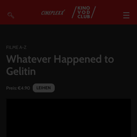
VOD Filme A-Z
VOD Empfehlungen
FILME A-Z
Whatever Happened to
So geht’s
Gelitin
Filmpakete
Gutscheine
LEIHEN
Preis:
€4.90
Account
Warenkorb
Suche