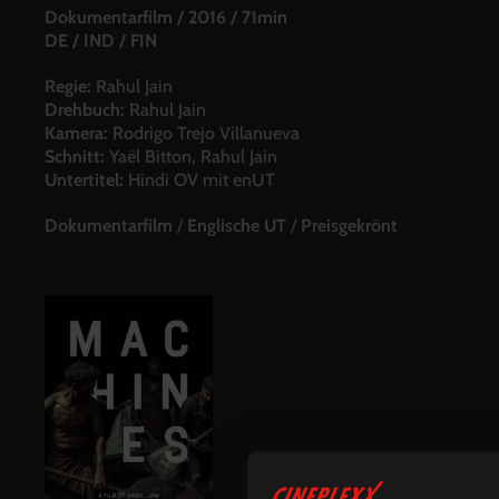
Dokumentarfilm
/
2016
/
71min
DE / IND / FIN
Regie:
Rahul Jain
Drehbuch:
Rahul Jain
Kamera:
Rodrigo Trejo Villanueva
Schnitt:
Yaël Bitton, Rahul Jain
Untertitel:
Hindi OV mit enUT
Dokumentarfilm
/
Englische UT
/
Preisgekrönt