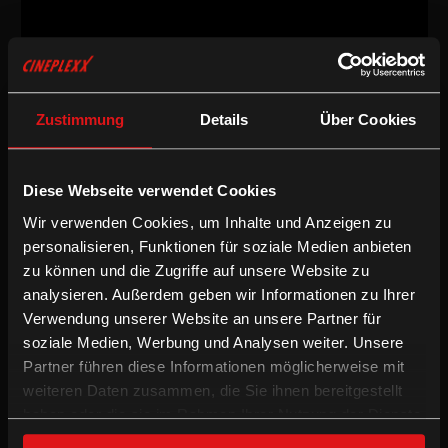
Dokumentarfilm
/
2012
/
101min
AT
Zustimmung
Details
Über Cookies
Regie:
Mirjam Unger
Drehbuch:
Mirjam Unger
Diese Webseite verwendet Cookies
Kamera:
Eva Testor
Schnitt:
Karina Ressler
Wir verwenden Cookies, um Inhalte und Anzeigen zu
Besetzung:
Clara Humpel (Clara Luzia), Eva Jantschitsch (Gustav),
personalisieren, Funktionen für soziale Medien anbieten
Vera Kropf (Luise Pop), Teresa Rotschopf
zu können und die Zugriffe auf unsere Website zu
Sprache & Untertitel:
Deutsche OV mit enUT
analysieren. Außerdem geben wir Informationen zu Ihrer
/
Dokumentarfilm
Englische UT
Verwendung unserer Website an unsere Partner für
soziale Medien, Werbung und Analysen weiter. Unsere
Partner führen diese Informationen möglicherweise mit
Nervosität back-stage, Adrenalin on-stage, Band-Alltag off-stage.
weiteren Daten zusammen, die Sie ihnen bereitgestellt
Vier junge Frauen, die ein Traum verbindet: eigene Musik zu
komponieren, zu produzieren und davon leben zu können, ohne
haben oder die sie im Rahmen Ihrer Nutzung der Dienste
Kompromisse! Gustav, Clara Luzia, Teresa Rotschopf und Luise
gesammelt haben.