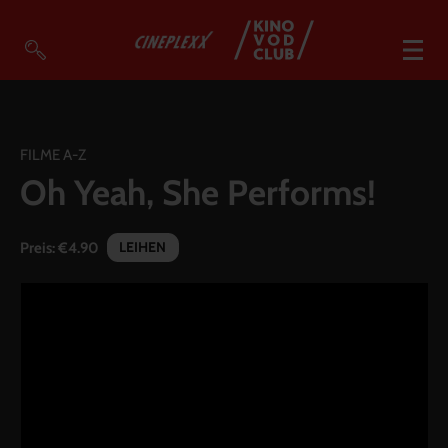
VOD Filme A-Z
VOD Empfehlungen
FILME A-Z
Oh Yeah, She Performs!
So geht’s
Filmpakete
LEIHEN
Preis:
€4.90
Gutscheine
Account
Warenkorb
Suche