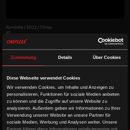
Komödie
/
2022
/
72min
AT
Regie:
Daniel Simair
Drehbuch:
Daniel Simair
Kamera:
Florian Köppl
Zustimmung
Details
Über Cookies
Schnitt:
Daniel Simair, Lena Hummelsberger
Besetzung:
Klaus Tauber,Andrea Nitsche,Sebastian
Salzinger,Emil de Cillia,Beatrix Vischer,Rafael Gindl
Diese Webseite verwendet Cookies
Fassung:
Deutsche OV (optional mit dt oder enUT)
Wir verwenden Cookies, um Inhalte und Anzeigen zu
/
/
Deutsche UT
Englische UT
Komödie
personalisieren, Funktionen für soziale Medien anbieten
zu können und die Zugriffe auf unsere Website zu
analysieren. Außerdem geben wir Informationen zu Ihrer
Walter isst nichts. Nichts außer Licht. Seit über 20 Jahren hat er
keine Nahrung mehr zu sich genommen. Er lebt von der reinen
Verwendung unserer Website an unsere Partner für
Energie des Lichtes. Ein Kamerateam begleitet Walter durch
soziale Medien, Werbung und Analysen weiter. Unsere
seinen Alltag. Isst und trinkt er wirklich niemals?
Partner führen diese Informationen möglicherweise mit