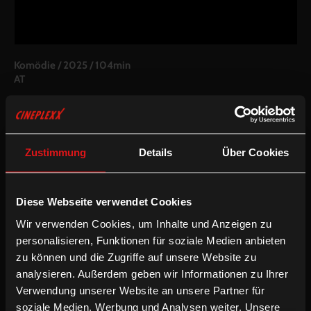
Komödie
/
2025
/
104min
AT
Regie:
Andreas Schmied
Drehbuch:
Andreas Schmied, Wolfgang Brandstetter
Kamera:
Jo Molitoris
Schnitt:
Gerd D. Berner
Zustimmung
Details
Über Cookies
Besetzung:
Paul Pizzera, Otto Jaus, Benno Fürmann, Gizem Emre,
Silvia Maria Schneider, Eva-Maria Frank u.v.a.
Diese Webseite verwendet Cookies
Fassung:
Deutsche OV (optional mit enUT oder deUT für
Hörgeschädigte)
Wir verwenden Cookies, um Inhalte und Anzeigen zu
personalisieren, Funktionen für soziale Medien anbieten
Magazin:
zu können und die Zugriffe auf unsere Website zu
Interview
mit Pizzera & Jaus
analysieren. Außerdem geben wir Informationen zu Ihrer
/
/
/
Deutsche UT
Drama
Englische UT
Komödie
Verwendung unserer Website an unsere Partner für
soziale Medien, Werbung und Analysen weiter. Unsere