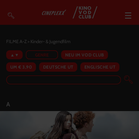
VOD Filme A-Z
FILME A-Z
> Kinder- & Jugendfilm
VOD Empfehlungen
▲▼
GENRE
NEU IM VOD CLUB
So geht’s
UM € 3,90
DEUTSCHE UT
ENGLISCHE UT
Filmpakete
Gutscheine
Account
Warenkorb
A
Suche