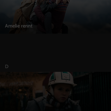
Amelie rennt
D