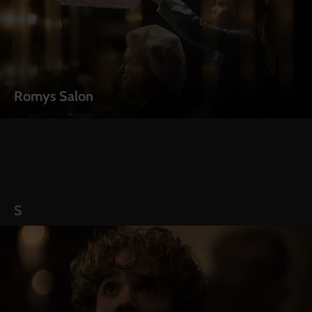
Romys Salon
S