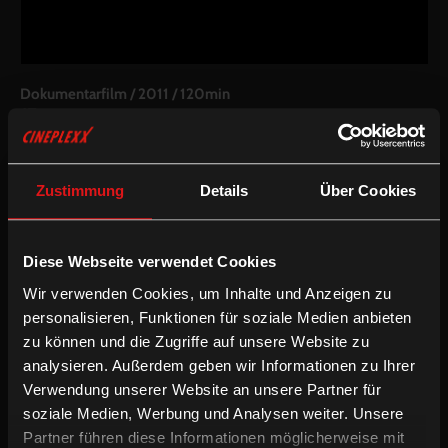
Dokumentarfilm
/
2011
/
120min
AT
Regie:
Ruth Beckermann
Kamera:
Lisa Rinzler, Antoine Parouty
Zustimmung
Details
Über Cookies
Schnitt:
Dieter Pichler
Filmpaket:
Dieser Film ist Teil des
Stars & Stripes forever
Filmpakets
Diese Webseite verwendet Cookies
Inkludierte Sprachfassungen:
Wir verwenden Cookies, um Inhalte und Anzeigen zu
personalisieren, Funktionen für soziale Medien anbieten
Englische OV mit deUT
zu können und die Zugriffe auf unsere Website zu
Englische OV
analysieren. Außerdem geben wir Informationen zu Ihrer
Englische OV mit enUT
Verwendung unserer Website an unsere Partner für
soziale Medien, Werbung und Analysen weiter. Unsere
/
/
Deutsche UT
Dokumentarfilm
Englische UT
Partner führen diese Informationen möglicherweise mit