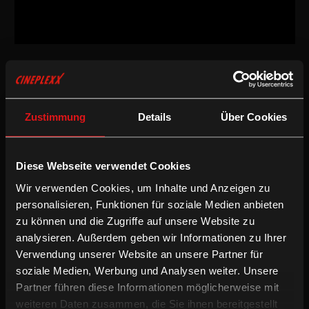
Drama
/
2012
/
100min
Freigegeben ab 12 Jahren
AT
Zustimmung
Details
Über Cookies
Regie:
Florian Flicker
Drehbuch:
Florian Flicker, Karl Schönherr ("Der Weibsteufel")
Kamera:
Martin Gschlacht
Schnitt:
Karina Ressler
Diese Webseite verwendet Cookies
Besetzung:
Edmund Jäger, Andreas Lust, Andrea Wenzl, David
Wir verwenden Cookies, um Inhalte und Anzeigen zu
Miesmer, Stefan Pohl, Martin Schwanda, Raphael von Bargen
Sprache & Untertitel:
Deutsche OV (optional mit enUT)
personalisieren, Funktionen für soziale Medien anbieten
zu können und die Zugriffe auf unsere Website zu
/
/
Drama
Englische UT
Preisgekrönt
analysieren. Außerdem geben wir Informationen zu Ihrer
Verwendung unserer Website an unsere Partner für
soziale Medien, Werbung und Analysen weiter. Unsere
Im wilden Sumpfgebiet der March-Au haben Hans und seine Frau
Jana ein kleines Wirtshaus. Gelegentlich machen hier Wanderer
Partner führen diese Informationen möglicherweise mit
kurz Rast, doch das lukrativere Nebengeschäft von Hans besteht
weiteren Daten zusammen, die Sie ihnen bereitgestellt