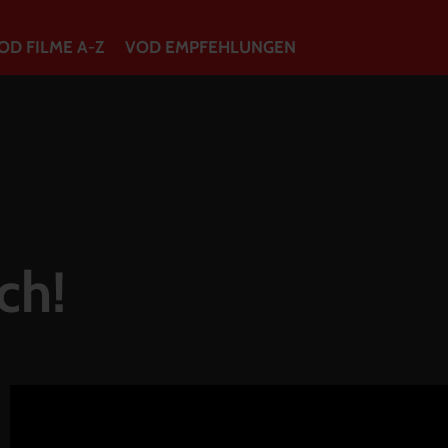
OD FILME A-Z
VOD EMPFEHLUNGEN
VOD Filme A-Z
VOD Empfehlungen
So geht’s
ch!
Filmpakete
Gutscheine
Account
Warenkorb
Suche