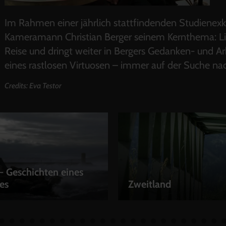
Im Rahmen einer jährlich stattfindenden Studienex
Kameramann Christian Berger seinem Kernthema: Lich
Reise und dringt weiter in Bergers Gedanken- und Arb
eines rastlosen Virtuosen – immer auf der Suche na
Credits: Eva Testor
- Geschichten eines
es
Zweitland
EN
LEIHEN