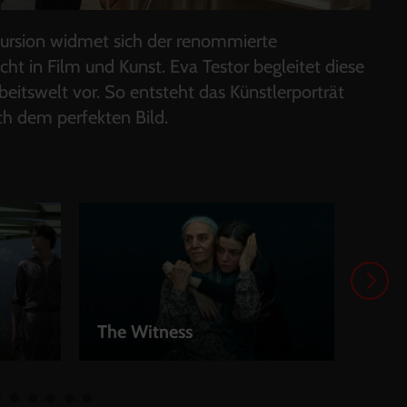
kursion widmet sich der renommierte
t in Film und Kunst. Eva Testor begleitet diese
eitswelt vor. So entsteht das Künstlerporträt
ch dem perfekten Bild.
Was 
The Witness
Erzä
LEIHEN
LEI