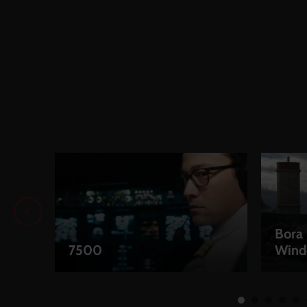
Bora 
7500
Wind
LEIHEN
LEIH