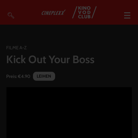
VOD Filme A-Z
VOD Empfehlungen
FILME A-Z
Kick Out Your Boss
So geht’s
Filmpakete
LEIHEN
Preis:
€4.90
Gutscheine
Account
Warenkorb
Suche