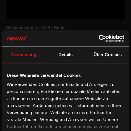
Dokumentarfilm
/
2014
/
95min
AT
Regie:
Elisabeth Scharang
Drehbuch:
Elisabeth Scharang
Zustimmung
Details
Über Cookies
Kamera:
Elisabeth Scharang
Schnitt:
Katharina Pichler
Besetzung:
Mario Rampitsch, Ricardo Semler, Clovis Bojikian,
Branka Trivkovic
Diese Webseite verwendet Cookies
Wir verwenden Cookies, um Inhalte und Anzeigen zu
Inkludierte Sprachfassungen:
personalisieren, Funktionen für soziale Medien anbieten
Mehrsprachige OV mit deUT
zu können und die Zugriffe auf unsere Website zu
Mehrsprachige OV mit enUT
analysieren. Außerdem geben wir Informationen zu Ihrer
Verwendung unserer Website an unsere Partner für
/
/
Deutsche UT
Dokumentarfilm
Englische UT
soziale Medien, Werbung und Analysen weiter. Unsere
Partner führen diese Informationen möglicherweise mit
197 Millionen Arbeitslose weltweit, Burnout als neue