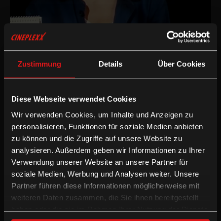
Drama
/
1990
/
70min
Freigegeben ab 16 Jahren
AT
Zustimmung
Details
Über Cookies
Regie:
Houchang Allahyari
Drehbuch:
Houchang Allahyari
Kamera:
Herbert Tucmandl, Udo Maurer
Diese Webseite verwendet Cookies
Schnitt:
Charlotte Müllner, Michaela Müllner
Wir verwenden Cookies, um Inhalte und Anzeigen zu
Sprache & Untertitel:
Deutsche OV mit enUT
personalisieren, Funktionen für soziale Medien anbieten
/
Drama
Englische UT
zu können und die Zugriffe auf unsere Website zu
analysieren. Außerdem geben wir Informationen zu Ihrer
Verwendung unserer Website an unsere Partner für
soziale Medien, Werbung und Analysen weiter. Unsere
Ein junger Bauernbub, weder mit dem Stadtleben noch mit
wirklicher Kriminalität vertraut, wird für kurze Zeit mitten unter
Partner führen diese Informationen möglicherweise mit
Langzeithäftlinge gesteckt. Seine Tat ist eher ein Unfall als ein
weiteren Daten zusammen, die Sie ihnen bereitgestellt
Verbrechen: Im Suff hat er ein Mädchen bedroht. Nun soll er
haben oder die sie im Rahmen Ihrer Nutzung der Dienste
geläutert werden. Die Maschinerie des Häftlingsalltags erlaubt