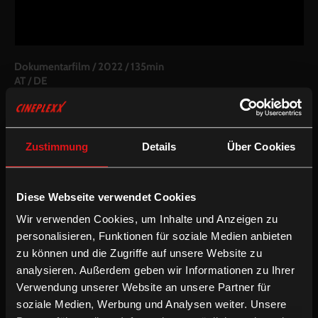
Dokumentarfilm
/
2022
/
135min
AT / DE
Regie:
Sabine Derflinger
Drehbuch:
Sabine Derflinger
Kamera:
Christine A. Maier, Isabelle Casez
Zustimmung
Details
Über Cookies
Schnitt:
Lisa Zoe Geretschläger
Besetzung:
Alice Schwarzer, Cathy Bernheim, Sonja Hopf, Jenny
Erpenbeck, Moritz Netenjakob u.a.
Diese Webseite verwendet Cookies
Inkludierte Sprachfassungen:
Wir verwenden Cookies, um Inhalte und Anzeigen zu
Mehrsprachige OV mit partiellen deUT
personalisieren, Funktionen für soziale Medien anbieten
Mehrsprachige OV mit enUT
zu können und die Zugriffe auf unsere Website zu
analysieren. Außerdem geben wir Informationen zu Ihrer
/
Dokumentarfilm
Englische UT
Verwendung unserer Website an unsere Partner für
soziale Medien, Werbung und Analysen weiter. Unsere
Alice Schwarzer – Journalistin, Autorin und Verlegerin – wird für