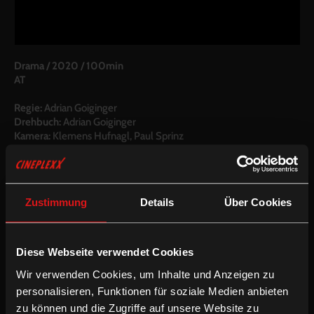
Drama
/
2020
/
100min
AT
Regie:
Adrian Goiginger
Drehbuch:
Adrian Goiginger
Kamera:
Klemens Hufnagl, Paul Sprinz
Schnitt:
Birgit Foerster
Besetzung:
Jakob Mader, Johannes Krisch, Iris Unterberger,
Carmen Gratl, Gerti Drassl, Harald Windisch, Verena Altenberger
Zustimmung
Details
Über Cookies
Bonusmaterial:
Making Of
Diese Webseite verwendet Cookies
Inkludierte Sprachfassungen:
Wir verwenden Cookies, um Inhalte und Anzeigen zu
Deutsche OV mit Audiodeskription
personalisieren, Funktionen für soziale Medien anbieten
Deutsche OV mit UT für Hörgeschädigte
zu können und die Zugriffe auf unsere Website zu