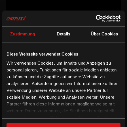
Zustimmung
Details
Über Cookies
Dokumentarfilm
/
2014
/
85min
Freigegeben ab 16 Jahren
AT
Diese Webseite verwendet Cookies
Regie:
Sebastian Brameshuber
Wir verwenden Cookies, um Inhalte und Anzeigen zu
Kamera:
Klemens Hufnagl
personalisieren, Funktionen für soziale Medien anbieten
Schnitt:
Emily Artmann, Sebastian Brameshuber, Elke Groen
zu können und die Zugriffe auf unsere Website zu
Sprache & Untertitel:
Deutsche OV mit enUT
analysieren. Außerdem geben wir Informationen zu Ihrer
/
/
Dokumentarfilm
Englische UT
Preisgekrönt
Verwendung unserer Website an unsere Partner für
soziale Medien, Werbung und Analysen weiter. Unsere
Partner führen diese Informationen möglicherweise mit
Ebensee hat einen denkbar schlechten Ruf. "Schleich dich heim
weiteren Daten zusammen, die Sie ihnen bereitgestellt
in dein Nazidorf!", hören jugendliche Ebenseer immer wieder, seit
ihr Ort 2009 durch die spektakuläre "Störaktion" der jährlichen
haben oder die sie im Rahmen Ihrer Nutzung der Dienste
KZ-Gedenkfeier in die Schlagzeilen kam. Ein Jahr lang begleitet
gesammelt haben.