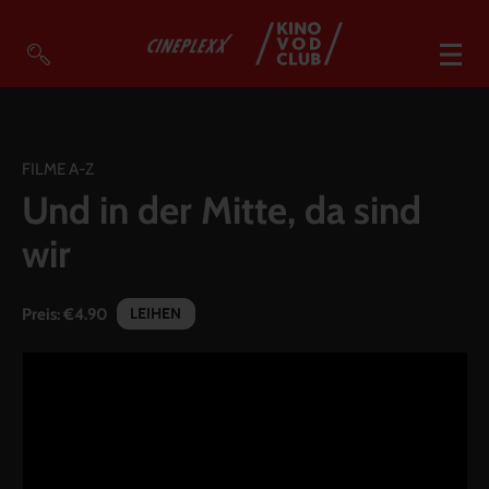
VOD Filme A-Z
VOD Empfehlungen
FILME A-Z
Und in der Mitte, da sind
So geht’s
wir
Filmpakete
Gutscheine
LEIHEN
Preis:
€4.90
Account
Warenkorb
Suche