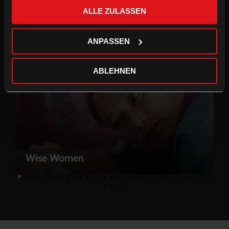
gesammelt haben.
ALLE ZULASSEN
Das Material entstand als Recherche zu einem Spielfilm und ist
für eine Doppelprojektion montiert.
ANPASSEN
ABLEHNEN
Wise Women