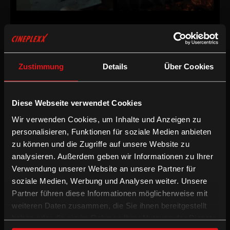
Dokumentarfilm
/
1998
/
85min
AT
Zustimmung
Details
Über Cookies
Regie:
Christian Berger
Kamera:
Christian Berger
Schnitt:
Zuzana Brejcha
Fassung:
Mehrsprachige OV mit partiellen enUT
Diese Webseite verwendet Cookies
/
/
Wir verwenden Cookies, um Inhalte und Anzeigen zu
Dokumentarfilm
Englische UT
Experimentell
personalisieren, Funktionen für soziale Medien anbieten
zu können und die Zugriffe auf unsere Website zu
Nach dem Krieg in Kroatien. Der Alltag heute und wie das war in
analysieren. Außerdem geben wir Informationen zu Ihrer
diesem „heimischen Krieg". Ein Krieg, an dem die anderen schuld
Verwendung unserer Website an unsere Partner für
sind, ein Krieg, den niemand wollte, ein Krieg, der noch nicht
soziale Medien, Werbung und Analysen weiter. Unsere
vorbei ist, auch wenn jetzt Frieden herrscht. Der Zerfall des alten
Jugoslawien und die Geburt eines neues Staates bilden den
Partner führen diese Informationen möglicherweise mit
Hintergrund. Zärtlichkeit und Hass, hohe Erwartungen und tiefe
weiteren Daten zusammen, die Sie ihnen bereitgestellt
Enttäuschungen in ein und denselben Personen münden in eine
haben oder die sie im Rahmen Ihrer Nutzung der Dienste
Flucht nach vorne, eine Flucht in Idyllen und in eine neue Zeit.