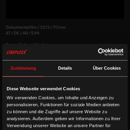
Dokumentarfilm
/
2015
/
70min
AT / DE / AR / SVN
Regie:
Barbara Windtner
Drehbuch:
Barbara Windtner, Ulrike Hager
Kamera:
Marcos Puras, Barbara Windtner, Iván Marín, Ulrike
Hager
Schnitt:
Barbara Windtner
Zustimmung
Details
Über Cookies
Besetzung:
Gundula Windtner, Marcos Puras
Inkludierte Sprachfassungen:
Diese Webseite verwendet Cookies
Mehrsprachige OV mit partiellen deUT
Wir verwenden Cookies, um Inhalte und Anzeigen zu
Mehrsprachige OV mit enUT
personalisieren, Funktionen für soziale Medien anbieten
zu können und die Zugriffe auf unsere Website zu
/
/
/
Dokumentarfilm
Englische UT
Europäischer Film
International
analysieren. Außerdem geben wir Informationen zu Ihrer
Verwendung unserer Website an unsere Partner für