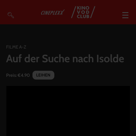
VOD Filme A-Z
VOD Empfehlungen
FILME A-Z
Auf der Suche nach Isolde
So geht’s
Filmpakete
LEIHEN
Preis:
€4.90
Gutscheine
Account
Warenkorb
Suche