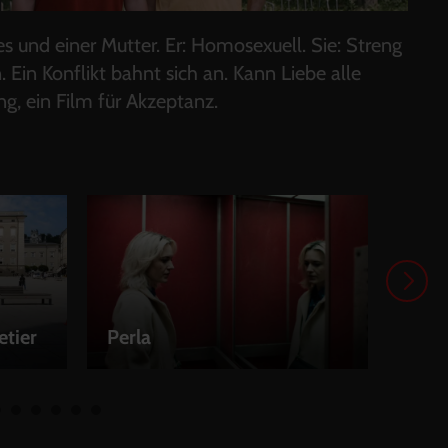
s und einer Mutter. Er: Homosexuell. Sie: Streng
 Ein Konflikt bahnt sich an. Kann Liebe alle
g, ein Film für Akzeptanz.
etier
Perla
Alib
LEIHEN
LEI