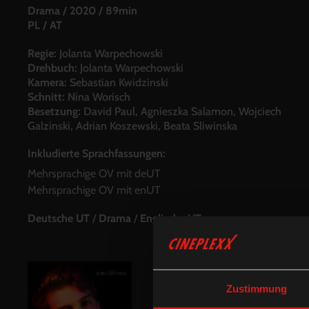
Drama
/
2020
/
89min
PL / AT
Regie:
Jolanta Warpechowski
Drehbuch:
Jolanta Warpechowski
Kamera:
Sebastian Kwidzinski
Schnitt:
Nina Worisch
Besetzung:
David Paul, Agnieszka Salamon, Wojciech
Galzinski, Adrian Koszewski, Beata Sliwinska
Inkludierte Sprachfassungen:
Mehrsprachige OV mit deUT
Mehrsprachige OV mit enUT
Deutsche UT
/
Drama
/
Englische UT
Zustimmung