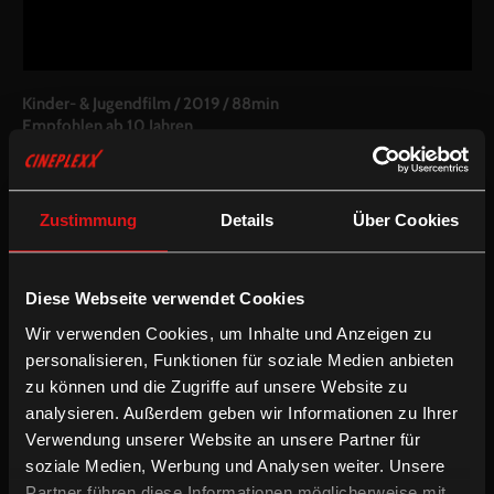
Kinder- & Jugendfilm
/
2019
/
88min
Empfohlen ab 10 Jahren
DE
Regie:
Sarah Winkenstette
Drehbuch:
Susanne Finken
Zustimmung
Details
Über Cookies
Kamera:
Monika Plura
Schnitt:
Nicole Kortlüke
Besetzung:
Yoran Leicher, Sobhi Awad, Anna König, Andreas
Diese Webseite verwendet Cookies
Nickl, Julia Hirt, Mohamed Achour, Sabine Vitua, Anna Böttcher,
Julia Schmitt, Petra Nadolny u.a.
Wir verwenden Cookies, um Inhalte und Anzeigen zu
Sprache & Untertitel:
Deutsche OV
personalisieren, Funktionen für soziale Medien anbieten
Dieser Film ist Teil einer Kooperation mit alleskino.de:
zu können und die Zugriffe auf unsere Website zu
der Online-Videothek für das deutsche Kino.
analysieren. Außerdem geben wir Informationen zu Ihrer
/
Kinder- & Jugendfilm
Komödie
Verwendung unserer Website an unsere Partner für
soziale Medien, Werbung und Analysen weiter. Unsere
Partner führen diese Informationen möglicherweise mit