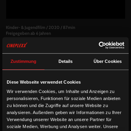
Kinder- & Jugendfilm
/
2020
/
87min
Freigegeben ab 6 Jahren
AT / DE
Regie:
Kim Strobl
Drehbuch:
Kim Strobl, Milan Dor
Zustimmung
Details
Über Cookies
Kamera:
Stefan Biebl
Schnitt:
Britta Nahler
Besetzung:
Felice Ahrens, Florian Lukas, Maxi Warwel, Emilia
Warenski, Samuel Girardi, Valentin Schreyer, Yanis Scheurer,
Diese Webseite verwendet Cookies
Leevi Schlemmer, Pauline Grabosch
Wir verwenden Cookies, um Inhalte und Anzeigen zu
Sprache & Untertitel:
Deutsche OV
personalisieren, Funktionen für soziale Medien anbieten
/
/
Drama
Kinder- & Jugendfilm
Komödie
zu können und die Zugriffe auf unsere Website zu
analysieren. Außerdem geben wir Informationen zu Ihrer
Verwendung unserer Website an unsere Partner für
Madison ist ein junges Mädchen, supersportlich, energiegeladen
soziale Medien, Werbung und Analysen weiter. Unsere
und ehrgeizig. Radrennsport ist ihre Leidenschaft und sie setzt