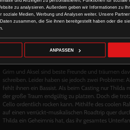
Website zu analysieren. Außerdem geben wir Informationen zu I
r soziale Medien, Werbung und Analysen weiter. Unsere Partner
 Daten zusammen, die Sie ihnen bereitgestellt haben oder die s
n.
ANPASSEN
Grim und Aksel sind beste Freunde und träumen dav
schreiben. Leider haben sie jedoch zwei Probleme: A
fehlt ihnen ein Bassist. Als beim Casting nur Thilda
der große Traum endgültig zu platzen. Doch die tro
Cello ordentlich rocken kann. Mithilfe des coolen R
auf einen verrückt-musikalischen Roadtrip quer dur
Thilda ein Geheimnis hat, das ihr gesamtes Unterfa