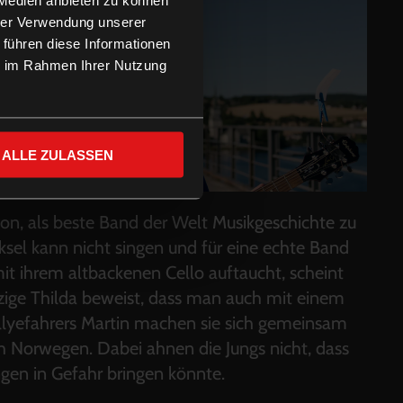
hrer Verwendung unserer
 führen diese Informationen
ie im Rahmen Ihrer Nutzung
ALLE ZULASSEN
on, als beste Band der Welt Musikgeschichte zu
ksel kann nicht singen und für eine echte Band
 mit ihrem altbackenen Cello auftaucht, scheint
tzige Thilda beweist, dass man auch mit einem
allyefahrers Martin machen sie sich gemeinsam
ch Norwegen. Dabei ahnen die Jungs nicht, dass
ngen in Gefahr bringen könnte.