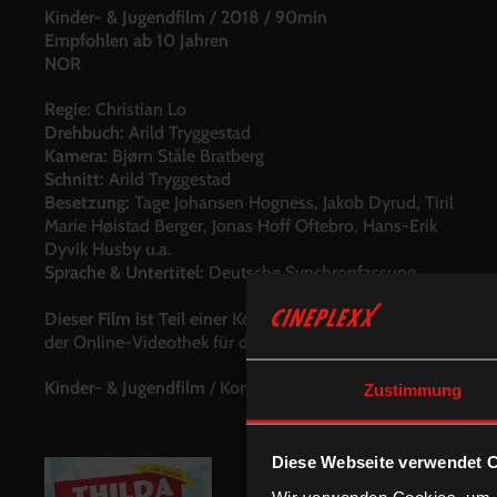
Kinder- & Jugendfilm
/
2018
/
90min
Empfohlen ab 10 Jahren
NOR
Regie:
Christian Lo
Drehbuch:
Arild Tryggestad
Kamera:
Bjørn Ståle Bratberg
Schnitt:
Arild Tryggestad
Besetzung:
Tage Johansen Hogness, Jakob Dyrud, Tiril
Marie Høistad Berger, Jonas Hoff Oftebro, Hans-Erik
Dyvik Husby u.a.
Sprache & Untertitel:
Deutsche Synchronfassung
Dieser Film ist Teil einer Kooperation mit alleskino.de:
der Online-Videothek für das deutsche Kino.
Kinder- & Jugendfilm
/
Komödie
Zustimmung
Diese Webseite verwendet 
Wir verwenden Cookies, um I