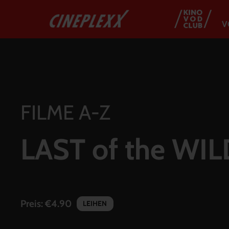
V
FILME A-Z
LAST of the WIL
Preis:
€4.90
LEIHEN