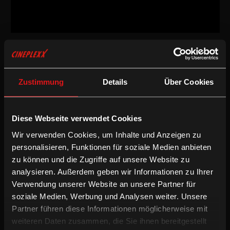
Drama
/
2025
/
90min
AT
Regie:
Evi Romen
Zustimmung
Details
Über Cookies
Drehbuch:
Evi Romen
Kamera:
Martin Gschlacht
Schnitt:
Karina Ressler
Diese Webseite verwendet Cookies
Besetzung:
Andrea Wenzl, Simon Frühwirth, Michael Pink, Alicia
Edelweiss, Robert Stadlober, Oliver Welter, Wolfgang Schlögl u.a.
Wir verwenden Cookies, um Inhalte und Anzeigen zu
personalisieren, Funktionen für soziale Medien anbieten
Fassung:
zu können und die Zugriffe auf unsere Website zu
Deutsche OV
analysieren. Außerdem geben wir Informationen zu Ihrer
/
Drama
Neu im VOD CLUB
Verwendung unserer Website an unsere Partner für
soziale Medien, Werbung und Analysen weiter. Unsere
Partner führen diese Informationen möglicherweise mit
Helen(e) kehrt nach vielen Jahren und einer bescheidenen
weiteren Daten zusammen, die Sie ihnen bereitgestellt
musikalischen Karriere in London in ihren Heimatort zurück. Ihre