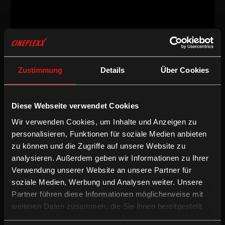
Dokumentarfilm
/
2024
/
77min
AT/DE
Zustimmung
Details
Über Cookies
Regie:
Elsa Kremser, Levin Peter
Drehbuch:
Elsa Kremser, Levin Peter
Kamera:
Yunus Roy Imer
Diese Webseite verwendet Cookies
Schnitt:
Elsa Kremser, Levin Peter
Besetzung:
Nadezhda Sobetskaya
Wir verwenden Cookies, um Inhalte und Anzeigen zu
personalisieren, Funktionen für soziale Medien anbieten
Fassung:
zu können und die Zugriffe auf unsere Website zu
Russische OV mit deUT
analysieren. Außerdem geben wir Informationen zu Ihrer
/
Deutsche UT
Dokumentarfilm
Verwendung unserer Website an unsere Partner für
soziale Medien, Werbung und Analysen weiter. Unsere
Partner führen diese Informationen möglicherweise mit
Ein Rudel von Streunern - sieben Hunde und eine Frau - lebt in
weiteren Daten zusammen, die Sie ihnen bereitgestellt
den Schatten der Stadt Moskau. Von den totalitären Behörden
verborgen, teilen zwei Spezies ihre Existenz am Rande des
haben oder die sie im Rahmen Ihrer Nutzung der Dienste