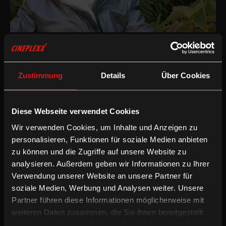
Dokumentarfilm
/
2024
/
77min
AT
Regie:
Houchang Allahyari
Zustimmung
Details
Über Cookies
Kamera:
Ramoun Ghashehpour
Besetzung:
Amalia Ebert, Ferry Ebert
Fassung:
Diese Webseite verwendet Cookies
Deutsche OV
Wir verwenden Cookies, um Inhalte und Anzeigen zu
Dokumentarfilm
personalisieren, Funktionen für soziale Medien anbieten
zu können und die Zugriffe auf unsere Website zu
analysieren. Außerdem geben wir Informationen zu Ihrer
Aus einer geplanten Dokumentation über den legendären
Verwendung unserer Website an unsere Partner für
"Automatenkönig" Ferry Ebert wird nach der Begegnung mit
soziale Medien, Werbung und Analysen weiter. Unsere
dessen demenzkranker Frau Amalia ein berührendes Porträt über
die Liebe. Der Wiener Filmemacher und Psychiater Houchang
Partner führen diese Informationen möglicherweise mit
Allahyari hat das Paar über mehrere Monate begleitet und den
weiteren Daten zusammen, die Sie ihnen bereitgestellt
positiven Umgang der beiden miteinander wie auch mit der
haben oder die sie im Rahmen Ihrer Nutzung der Dienste