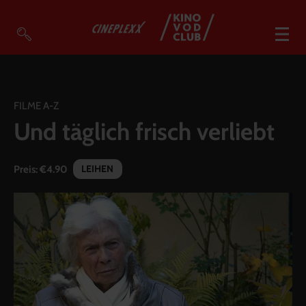
VOD Filme A-Z
VOD Empfehlungen
FILME A-Z
Und täglich frisch verliebt
So geht’s
Filmpakete
LEIHEN
Preis:
€4.90
Gutscheine
Account
Warenkorb
Suche