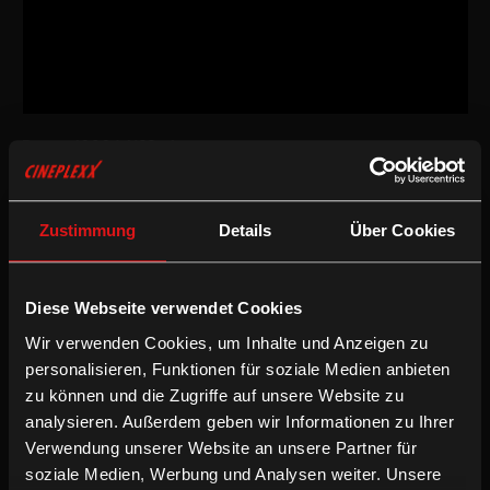
Drama
/
2024
/
133min
AT / FR / DE / SO
Regie:
Mo Harawe
Zustimmung
Details
Über Cookies
Drehbuch:
Mo Harawe
Kamera:
Mostafa El Kashef
Schnitt:
Joana Scrinzi, aea
Besetzung:
Ahmed Ali Farah, Anab Ahmed Ibrahim, Ahmed
Diese Webseite verwendet Cookies
Mohamud Saleban, u. a.
Wir verwenden Cookies, um Inhalte und Anzeigen zu
Inkludierte Sprachfassungen:
personalisieren, Funktionen für soziale Medien anbieten
Somalische OV mit deUT
zu können und die Zugriffe auf unsere Website zu
Deutsche Synchronfassung
analysieren. Außerdem geben wir Informationen zu Ihrer
Audiodeskription
Verwendung unserer Website an unsere Partner für
soziale Medien, Werbung und Analysen weiter. Unsere