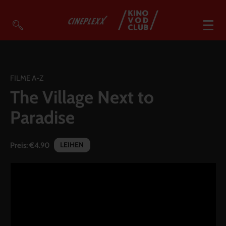
VOD Filme A-Z
VOD Empfehlungen
FILME A-Z
The Village Next to
So geht’s
Paradise
Filmpakete
Gutscheine
LEIHEN
Preis:
€4.90
Account
Warenkorb
Suche