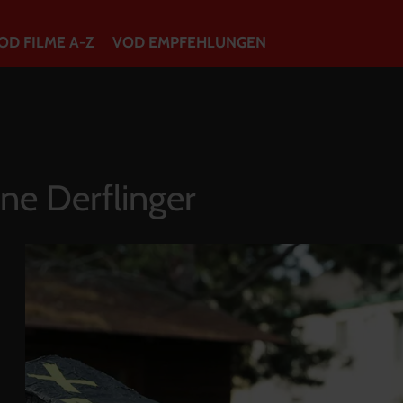
OD FILME A-Z
VOD EMPFEHLUNGEN
VOD Filme A-Z
VOD Empfehlungen
ne Derflinger
So geht’s
Filmpakete
Gutscheine
Account
Warenkorb
Suche