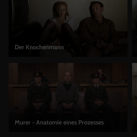
Der Knochenmann
LEIHEN
Murer - Anatomie eines Prozesses
LEIHEN