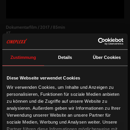
Dokumentarfilm
/
2017
/
85min
AT
Regie:
Ruth Kaaserer
Drehbuch:
Ruth Kaaserer
Kamera:
Serafin Spitzer
Zustimmung
Details
Über Cookies
Schnitt:
Joana Scrinzi
Besetzung:
Gwendolyn Leick, Charlemagne Kanon, Patrick
Atteridge, Joseph Leick
Diese Webseite verwendet Cookies
Filmpaket:
Dieser Film ist Teil des
Starke Frauen Filmpakets
Wir verwenden Cookies, um Inhalte und Anzeigen zu
Fassung:
Mehrsprachige OV mit deUT
personalisieren, Funktionen für soziale Medien anbieten
zu können und die Zugriffe auf unsere Website zu
/
/
Deutsche UT
Dokumentarfilm
Preisgekrönt
analysieren. Außerdem geben wir Informationen zu Ihrer
Verwendung unserer Website an unsere Partner für
Gwendolyn ist das Porträt einer beeindruckenden Frau, die sich
soziale Medien, Werbung und Analysen weiter. Unsere
ohne Furcht den Herausforderungen ihres Lebens stellt. Es ist ein
Partner führen diese Informationen möglicherweise mit