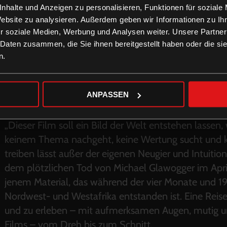
nhalte und Anzeigen zu personalisieren, Funktionen für soziale
Website zu analysieren. Außerdem geben wir Informationen zu I
r soziale Medien, Werbung und Analysen weiter. Unsere Partner
 Daten zusammen, die Sie ihnen bereitgestellt haben oder die s
n.
ANPASSEN
„Dieser Film soll ein Bild der Welt entstehen lass
keinem Thema nachgeht, keine Wertung sucht und ke
treiben lässt außer der eigenen Neugier und Intuitio
dem plötzlichen Tod von Michael Glawogger im April 
jenem Material, das während der vier Monate und 19
Nordwest- und Westafrika entstanden ist. Eine Reis
und zu erleben – mit aufmerksamen Augen, mutig und
Films – vom Dreh bis zum Schnitt.