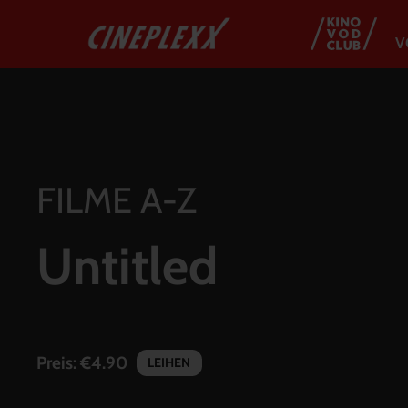
V
FILME A-Z
Untitled
Preis:
€4.90
LEIHEN