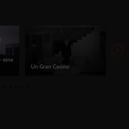
- eine
Un Gran Casino
Wis
LEIHEN
LEI