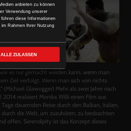
 Medien anbieten zu können
hrer Verwendung unserer
 führen diese Informationen
ie im Rahmen Ihrer Nutzung
ALLE ZULASSEN
en, wie es nur gemacht werden kann, wenn man
in Ziel verfolgt. Wenn man sich von nichts
n.“ (Michael Glawogger) Mehr als zwei Jahre nach
2014 realisiert Monika Willi einen Film aus
 Tage dauernden Reise durch den Balkan, Italien,
e durch die Welt, um zuzuhören, zu beobachten
 offen. Serendipity ist das Konzept dieses