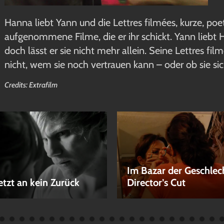
Hanna liebt Yann und die Lettres filmées, kurze, po
aufgenommene Filme, die er ihr schickt. Yann liebt Han
doch lässt er sie nicht mehr allein. Seine Lettres 
nicht, wem sie noch vertrauen kann – oder ob sie si
Credits: Extrafilm
Im Bazar der Geschlec
etzt an kein Zurück
Director’s Cut
EN
LEIHEN