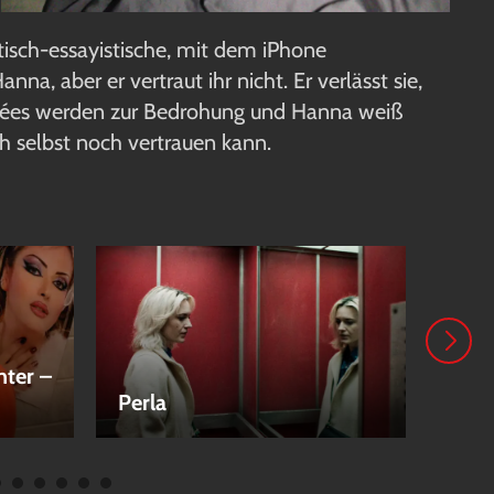
etisch-essayistische, mit dem iPhone
na, aber er vertraut ihr nicht. Er verlässt sie,
filmées werden zur Bedrohung und Hanna weiß
ch selbst noch vertrauen kann.
hter –
Perla
Schl
LEIHEN
LEI