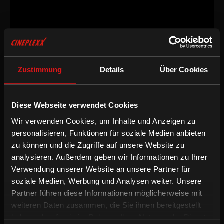
Komödie
/
2011
/
100min
Freigegeben ab 14 Jahren
AT
Zustimmung
Details
Über Cookies
Regie:
David Schalko
Drehbuch:
Thomas Maurer, David Schalko, nach dem
Diese Webseite verwendet Cookies
gleichnamigen Roman von Thomas Glavinic
Kamera:
Marcus Kanter
Wir verwenden Cookies, um Inhalte und Anzeigen zu
Schnitt:
Roland Rathmair, Evi Romen
personalisieren, Funktionen für soziale Medien anbieten
Besetzung:
Axel Ranisch, Robert Stadlober, Thomas Stipsits,
zu können und die Zugriffe auf unsere Website zu
Marion Mitterhammer, Bibiana Zeller, Stefanie Reinsperger,
Katharina Straßer, Manuel Rubey, Michael Ostrowski, Josef
analysieren. Außerdem geben wir Informationen zu Ihrer
Hader, Maria Hofstätter, Detlev Buck, Lukas Resetarits, Robert
Verwendung unserer Website an unsere Partner für
Palfrader, Thomas Maurer u.a.
soziale Medien, Werbung und Analysen weiter. Unsere
Partner führen diese Informationen möglicherweise mit
/
Drama
Komödie
weiteren Daten zusammen, die Sie ihnen bereitgestellt
haben oder die sie im Rahmen Ihrer Nutzung der Dienste