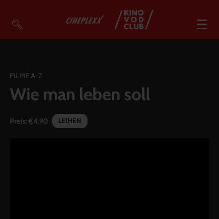
VOD Filme A-Z
VOD Empfehlungen
FILME A-Z
Wie man leben soll
So geht’s
Filmpakete
LEIHEN
Preis:
€4.90
Gutscheine
Account
Warenkorb
Suche