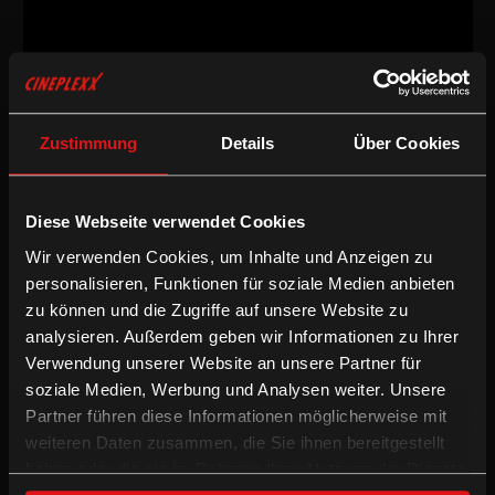
Dokumentarfilm
/
2015
/
95min
AT
Zustimmung
Details
Über Cookies
Regie:
Constantin Wulff
Drehbuch:
Constantin Wulff
Kamera:
Johannes Hammel
Diese Webseite verwendet Cookies
Schnitt:
Dieter Pichler
Wir verwenden Cookies, um Inhalte und Anzeigen zu
Sprache:
Deutsche OV
personalisieren, Funktionen für soziale Medien anbieten
Dokumentarfilm
zu können und die Zugriffe auf unsere Website zu
analysieren. Außerdem geben wir Informationen zu Ihrer
Verwendung unserer Website an unsere Partner für
soziale Medien, Werbung und Analysen weiter. Unsere
Wie die Anderen
portraitiert den Arbeitsalltag einer Kinder- und
Jugendpsychiatrie nahe Wien als permanenten Balanceakt
Partner führen diese Informationen möglicherweise mit
zwischen Behutsamkeit und Druck, Routine und Improvisation.
weiteren Daten zusammen, die Sie ihnen bereitgestellt
Prägnante Beobachtungen im Direct Cinema-Modus verdichten
haben oder die sie im Rahmen Ihrer Nutzung der Dienste
sich zur berührenden, beunruhigenden Befragung einer