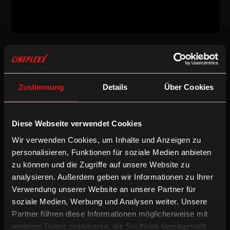
Dokumentarfilm
/
2011
/
115min
Freigegeben ab 16 Jahren
AT / DE
Zustimmung
Details
Über Cookies
Regie:
Michael Glawogger
Drehbuch:
Michael Glawogger
Kamera:
Wolfgang Thaler
Schnitt:
Monika Willi
Diese Webseite verwendet Cookies
Wir verwenden Cookies, um Inhalte und Anzeigen zu
Dokumentarfilm
personalisieren, Funktionen für soziale Medien anbieten
zu können und die Zugriffe auf unsere Website zu
Das filmische Triptychon erzählt von Prostituierten in Thailand,
analysieren. Außerdem geben wir Informationen zu Ihrer
Mexiko und Bangladesh. Die Geschichten kreisen um die
Verwendung unserer Website an unsere Partner für
Sehnsüchte, Hoffnungen und Bedürfnisse, die sie selbst haben –
soziale Medien, Werbung und Analysen weiter. Unsere
und um die, die sie anderen erfüllen. Um die Brutalitäten, die sie
erfahren – und die, die sie anwenden. Der Film geht davon aus,
Partner führen diese Informationen möglicherweise mit
dass sie mehr über die Beziehungen zwischen Männern und
weiteren Daten zusammen, die Sie ihnen bereitgestellt