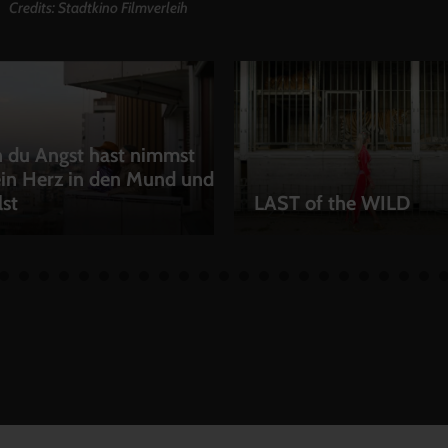
Credits: Stadtkino Filmverleih
 du Angst hast nimmst
in Herz in den Mund und
lst
LAST of the WILD
EN
LEIHEN