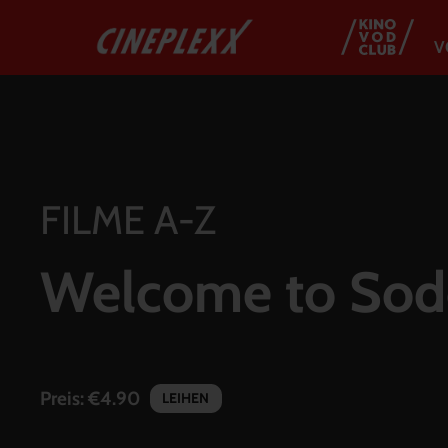
V
FILME A-Z
Welcome to So
Preis:
€4.90
LEIHEN