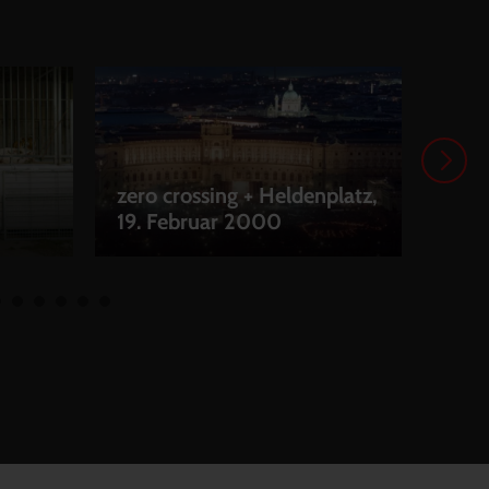
zero crossing + Heldenplatz,
Bora
19. Februar 2000
Win
LEIHEN
LEI