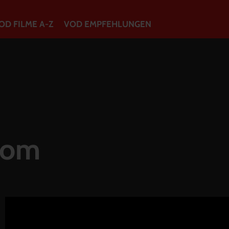
OD FILME A-Z
VOD EMPFEHLUNGEN
VOD Filme A-Z
VOD Empfehlungen
So geht’s
dom
Filmpakete
Gutscheine
Account
Warenkorb
Suche