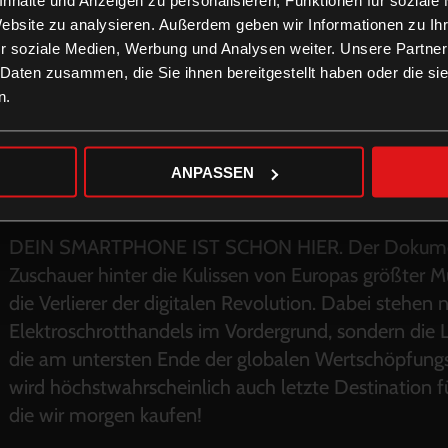
Website zu analysieren. Außerdem geben wir Informationen zu I
r soziale Medien, Werbung und Analysen weiter. Unsere Partner
 Daten zusammen, die Sie ihnen bereitgestellt haben oder die s
n.
ANPASSEN
DEIN SMARTPHONE IST SCHON HIER. Der Dokument
Zuschauer hinter die Kulissen von Europas größter Mü
die Verlierer der digitalen Revolution. Dabei stehen
Elektroschrotthandels im Vordergrund, sondern di
die am untersten Ende der globalen Wertschöpfungs
wird höchstwahrscheinlich auch letzte Destination 
die wir morgen kaufen!