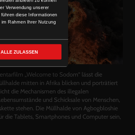
hrer Verwendung unserer
 führen diese Informationen
ie im Rahmen Ihrer Nutzung
ALLE ZULASSEN
arfilm „Welcome to Sodom“ lässt die
llhalde mitten in Afrika blicken und porträtiert
 nicht die Mechanismen des illegalen
e Lebensumstände und Schicksale von Menschen,
kette stehen. Die Müllhalde von Agbogbloshie
für die Tablets, Smartphones und Computer sein,