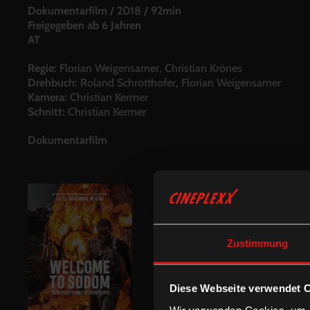
Dokumentarfilm
/
2018
/
92min
Freigegeben ab 6 Jahren
AT
Regie:
Florian Weigensamer, Christian Krönes
Drehbuch:
Roland Schrotthofer, Florian Weigensamer
Kamera:
Christian Kermer
Schnitt:
Christian Kermer
Dokumentarfilm
Zustimmung
Diese Webseite verwendet 
Wir verwenden Cookies, um I