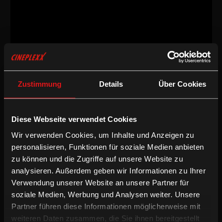
Dokumentarfilm
/
2017
/
66min
CH
Zustimmung
Details
Über Cookies
Regie:
Sören Senn
Drehbuch:
Sören Senn
Kamera:
Steff Bossert
Diese Webseite verwendet Cookies
Schnitt:
Christian Müller
Wir verwenden Cookies, um Inhalte und Anzeigen zu
Sprache & Untertitel:
Schweizerdeutsche OV (optional mit
deUT)
personalisieren, Funktionen für soziale Medien anbieten
zu können und die Zugriffe auf unsere Website zu
/
/
Deutsche UT
Dokumentarfilm
International
analysieren. Außerdem geben wir Informationen zu Ihrer
Verwendung unserer Website an unsere Partner für
soziale Medien, Werbung und Analysen weiter. Unsere
Jäher Sturz eines Erfolgsmenschen in die Arbeitsunfähigkeit:
«Erschöpfungsdepression» lautet die psychiatrische Diagnose, als
Partner führen diese Informationen möglicherweise mit
«Burnout» ist das Symptom landläufig bekannt. Doch die Zeit
weiteren Daten zusammen, die Sie ihnen bereitgestellt