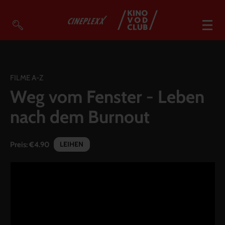
VOD Filme A-Z
VOD Empfehlungen
FILME A-Z
Weg vom Fenster - Leben
So geht’s
nach dem Burnout
Filmpakete
Gutscheine
LEIHEN
Preis:
€4.90
Account
Warenkorb
Suche