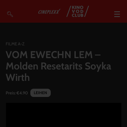
VOD Filme A-Z
VOD Empfehlungen
FILME A-Z
VOM EWECHN LEM –
So geht’s
Molden Resetarits Soyka
Filmpakete
Wirth
Gutscheine
Account
LEIHEN
Preis:
€4.90
Warenkorb
Suche