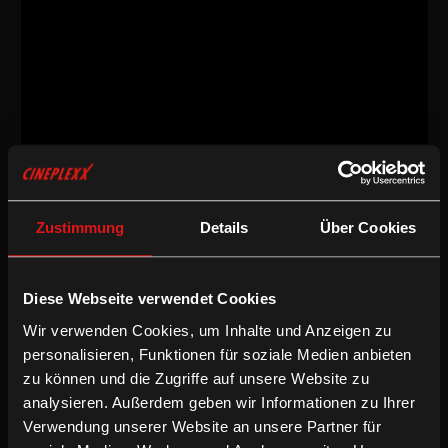
Dokumentarfilm
/
2020
/
82min
AT
Zustimmung
Details
Über Cookies
Regie:
Jürgen Moors
Drehbuch:
Jürgen Moors
Kamera:
Thomas Rossipaul, Alex Haspel, Sebastian Postl, Laurin
Hofmann
Diese Webseite verwendet Cookies
Schnitt:
Jürgen Moors, Gernot Grassl
Wir verwenden Cookies, um Inhalte und Anzeigen zu
Besetzung:
Ernst Molden, Willi Resetarits, Walther Soyka, Hannes
Wirth, Charlie Bader
personalisieren, Funktionen für soziale Medien anbieten
Sprache & Untertitel:
Deutsche OV
zu können und die Zugriffe auf unsere Website zu
analysieren. Außerdem geben wir Informationen zu Ihrer
Dokumentarfilm
Verwendung unserer Website an unsere Partner für