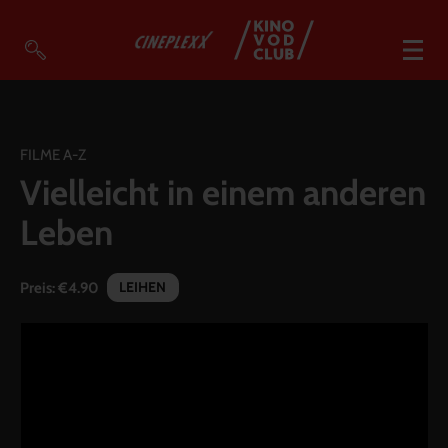
VOD Filme A-Z
VOD Empfehlungen
FILME A-Z
Vielleicht in einem anderen
So geht’s
Leben
Filmpakete
Gutscheine
LEIHEN
Preis:
€4.90
Account
Warenkorb
Suche