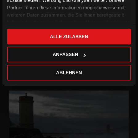
soziale Medien, Werbung und Analysen weiter. Unsere
Deutsche OV mit enUT
Partner führen diese Informationen möglicherweise mit
weiteren Daten zusammen, die Sie ihnen bereitgestellt
/
Drama
Preisgekrönt
haben oder die sie im Rahmen Ihrer Nutzung der Dienste
gesammelt haben.
Eine Operette wird zu einem Widerstandslied, ein Topf Suppe
ALLE ZULASSEN
zum Hochverrat, ein kleines Dorf zeigt seine mörderische Seite.
Mit schwarzem Humor erzählt der Film über eine Gruppe
ANPASSEN
ungarischer Juden, die in einem österreichischen Dorf stranden.
Das Auftauchen der Fremden öffnet bei den Einwohnern nicht
nur die Ventile für Volkszorn, sondern weckt auch die Sehnsucht
ABLEHNEN
nach einem Leben, in dem Liebe und Musik ihren Platz haben.