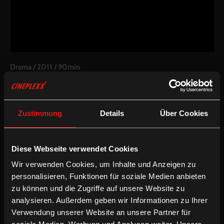
Drama
/
2011
/
90min
Freigegeben ab 12 Jahren
AT / DE / HUN
Regie:
Elisabeth Scharang
Zustimmung
Details
Über Cookies
Drehbuch:
Silke Hassler, Peter Turrini, Elisabeth Scharang
Kamera:
Jean-Claude Larrieu
Schnitt:
Alarich Lenz
Besetzung:
Ursula Strauss, Johannes Krisch, Péter Végh, Orsolya
Diese Webseite verwendet Cookies
Tóth, Franziska Singer, August Schmölzer, Rafael Goldwaser,
Wir verwenden Cookies, um Inhalte und Anzeigen zu
Thomas Fränzel, Rainer Egger, Lászlo Nádasi, Ildikó Dobos,
personalisieren, Funktionen für soziale Medien anbieten
Kálmán Koblicska, Joachim Bißmeier, Elfriede Irrall, Alexander
Meile, Günter Tolar, Mario Fürst
zu können und die Zugriffe auf unsere Website zu
analysieren. Außerdem geben wir Informationen zu Ihrer
Inkludierte Sprachfassungen:
Verwendung unserer Website an unsere Partner für
Mehrsprachige OV mit partiellen deUT