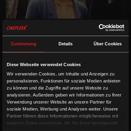
Drama
/
2000
/
95min
Freigegeben ab 6 Jahren
AT / DE / CH
Zustimmung
Details
Über Cookies
Regie:
Didi Danquart
Drehbuch:
Didi Danquart, Martina Döcker
Kamera:
Frido Feindt
Schnitt:
Didi Danquart, Martina Döcker
Diese Webseite verwendet Cookies
Besetzung:
Bruno Cathomas, Caroline Ebner, Bernd Michael,
Wir verwenden Cookies, um Inhalte und Anzeigen zu
Martina Gedeck, Ulrich Noethen, Eva Mattes, Wolf Bachofner,
Georg Blumreiter, Peer Martiny, Gerhard Olschewski
personalisieren, Funktionen für soziale Medien anbieten
zu können und die Zugriffe auf unsere Website zu
/
Drama
Komödie
analysieren. Außerdem geben wir Informationen zu Ihrer
Verwendung unserer Website an unsere Partner für
soziale Medien, Werbung und Analysen weiter. Unsere
Nicht nur die Geschäfte führen den alteingesessenen
Viehhändler Levi im Frühling 1935 in das abgelegene Tal im
Partner führen diese Informationen möglicherweise mit
Schwarzwald. Er will Lisbeth, die Tochter des Horgerbauern, zur
weiteren Daten zusammen, die Sie ihnen bereitgestellt
Frau gewinnen. Doch das Tal hat sich verändert. Mit dem Berliner
haben oder die sie im Rahmen Ihrer Nutzung der Dienste