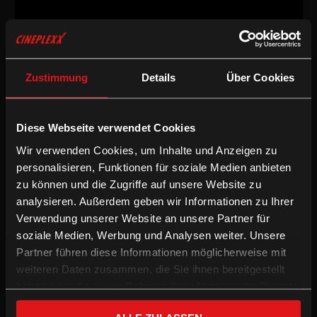
Drama
/
1996
/
88min
Zustimmung
Details
Über Cookies
Freigegeben ab 16 Jahren
AT
Regie:
Stefan Ruzowitzky
Diese Webseite verwendet Cookies
Drehbuch:
Stefan Ruzowitzky
Wir verwenden Cookies, um Inhalte und Anzeigen zu
Kamera:
Andreas Berger
Schnitt:
Britta Burkert-Nahler
personalisieren, Funktionen für soziale Medien anbieten
Besetzung:
Xaver Hutter, Simon Schwarz, Dani Levy, Nicolette
zu können und die Zugriffe auf unsere Website zu
Krebitz, Michou Friesz
analysieren. Außerdem geben wir Informationen zu Ihrer
Verwendung unserer Website an unsere Partner für
Drama
soziale Medien, Werbung und Analysen weiter. Unsere
Partner führen diese Informationen möglicherweise mit
Der 18-jährige Jojo rast als Fahrradbote durch die Straßen Wiens,
weiteren Daten zusammen, die Sie ihnen bereitgestellt
ständig auf der Suche nach Spaß, Liebe und guten Raves. Das
haben oder die sie im Rahmen Ihrer Nutzung der Dienste
Abenteuer, in das er bald stolpert, ist zwar ganz anders als seine
gesammelt haben.
romantischen, blutrünstigen Tagträume, dafür lernt er aber etwas