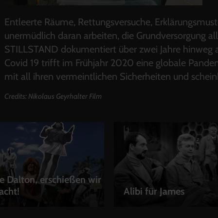
Entleerte Räume, Rettungsversuche, Erklärungsmust
unermüdlich daran arbeiten, die Grundversorgung alle
STILLSTAND dokumentiert über zwei Jahre hinweg am 
Covid 19 trifft im Frühjahr 2020 eine globale Pand
mit all ihren vermeintlichen Sicherheiten und schei
Credits: Nikolaus Geyrhalter Film
 Dalton, erschießen wir
acht!
Alibi für James
EN
LEIHEN