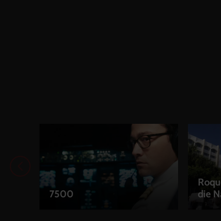
Roque
7500
die N
LEIHEN
LEIH