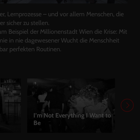
er, Lernprozesse – und vor allem Menschen, die
r sicher zu stellen.
Beispiel der Millionenstadt Wien die Krise: Mit
emie in nie dagewesener Wucht die Menschheit
nbar perfekten Routinen.
I’m Not Everything I Want to
Be
Wis
LEIHEN
LEI