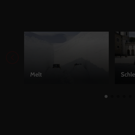
Melt
Schle
LEIHEN
LEIH