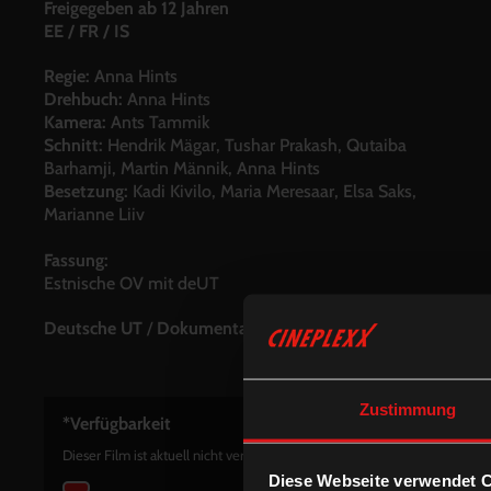
Freigegeben ab 12 Jahren
EE / FR / IS
Regie:
Anna Hints
Drehbuch:
Anna Hints
Kamera:
Ants Tammik
Schnitt:
Hendrik Mägar, Tushar Prakash, Qutaiba
Barhamji, Martin Männik, Anna Hints
Besetzung:
Kadi Kivilo, Maria Meresaar, Elsa Saks,
Marianne Liiv
Fassung:
Estnische OV mit deUT
Deutsche UT
/
Dokumentarfilm
/
International
Zustimmung
*Verfügbarkeit
Dieser Film ist aktuell nicht verfügbar.
Diese Webseite verwendet 