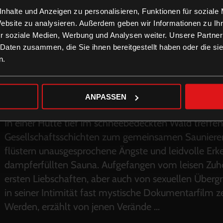
nhalte und Anzeigen zu personalisieren, Funktionen für soziale
Website zu analysieren. Außerdem geben wir Informationen zu I
r soziale Medien, Werbung und Analysen weiter. Unsere Partner
 Daten zusammen, die Sie ihnen bereitgestellt haben oder die s
n.
ANPASSEN
In einer Hütte tief im schneebedeckten Wald treffen
Gesellschaftsschichten zum gemeinsamen Saunieren
flüstern unausgesprochene Ängste und leidvolle Erk
dampferfüllten Sauna. Aufgefangen vom leisen Zuhö
ersten Liebschaften, aber auch von sexuellen Überg
in seiner Intimität fast mystische Dokumentarfilm zei
Werden, erzählt von jenen Verände
...