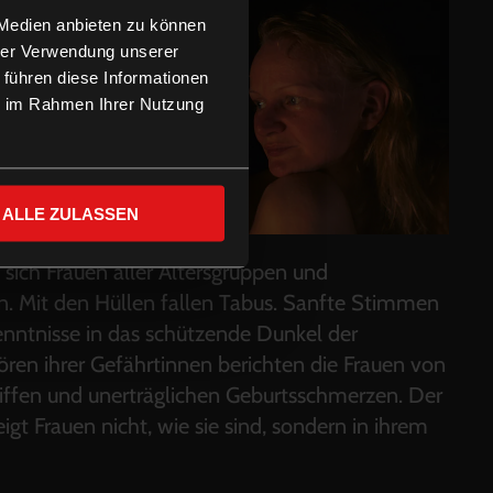
 Medien anbieten zu können
hrer Verwendung unserer
 führen diese Informationen
ie im Rahmen Ihrer Nutzung
ALLE ZULASSEN
 sich Frauen aller Altersgruppen und
. Mit den Hüllen fallen Tabus. Sanfte Stimmen
enntnisse in das schützende Dunkel der
ren ihrer Gefährtinnen berichten die Frauen von
riffen und unerträglichen Geburtsschmerzen. Der
gt Frauen nicht, wie sie sind, sondern in ihrem