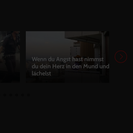
Wenn du Angst hast nimmst
du dein Herz in den Mund und
How 
lächelst
Oddn
LEIHEN
LEI